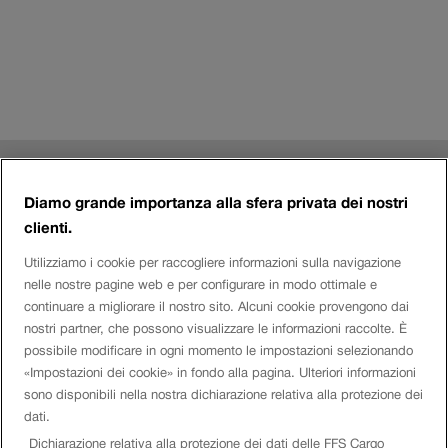
Riga
Contatto
a
Diamo grande importanza alla sfera privata dei nostri
clienti.
piè
Login eServices
Utilizziamo i cookie per raccogliere informazioni sulla navigazione
di
nelle nostre pagine web e per configurare in modo ottimale e
continuare a migliorare il nostro sito. Alcuni cookie provengono dai
pagina
Social Media
nostri partner, che possono visualizzare le informazioni raccolte. È
possibile modificare in ogni momento le impostazioni selezionando
«Impostazioni dei cookie» in fondo alla pagina. Ulteriori informazioni
sono disponibili nella nostra dichiarazione relativa alla protezione dei
Azienda
dati.
Dichiarazione relativa alla protezione dei dati delle FFS Cargo