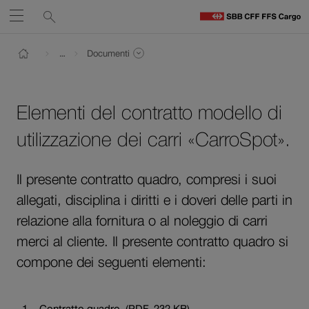
Service
Ricerca
Aprire
links
F
Percorso
C
Navigate
Al
Ai
Visualizzare intero percorso
…
Documenti
H
contenuto
contatti
Visualizzare pagine dello stesso livello di navigazion
Tornare alla pagina iniziale di FFS Cargo
su
Il
link
ffs.ch
Elementi del contratto modello di
si
apre
utilizzazione dei carri «CarroSpot».
in
una
Il presente contratto quadro, compresi i suoi
nuova
finestra.
allegati, disciplina i diritti e i doveri delle parti in
relazione alla fornitura o al noleggio di carri
merci al cliente. Il presente contratto quadro si
compone dei seguenti elementi:
I
Q
Contratto quadro. (PDF, 232 KB)