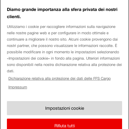
Contatto
a
Diamo grande importanza alla sfera privata dei nostri
clienti.
piè
Login eServices
Utilizziamo i cookie per raccogliere informazioni sulla navigazione
di
nelle nostre pagine web e per configurare in modo ottimale e
continuare a migliorare il nostro sito. Alcuni cookie provengono dai
pagina
Social Media
nostri partner, che possono visualizzare le informazioni raccolte. È
possibile modificare in ogni momento le impostazioni selezionando
«Impostazioni dei cookie» in fondo alla pagina. Ulteriori informazioni
sono disponibili nella nostra dichiarazione relativa alla protezione dei
Azienda
dati.
Dichiarazione relativa alla protezione dei dati delle FFS Cargo
Orolog
Impressum
Disclaimer
Impressum
FFS.
Visuali
Impostazioni dei cookie
orologi
Impostazioni cookie
CG & allegati al contratto
FFS.
Note di carattere legale
Rifiuta tutti
Protezione dei dati