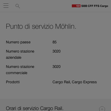
Service
Ricerca
Aprire
links
F
C
Navigate
Al
Ai
H
contenuto
contatti
Punto di servizio Möhlin.
su
Il
link
ffs.ch
si
Numero paese
85
apre
Numero stazione
3020
in
aziendale
una
nuova
Numero stazione
3020
finestra.
commerciale
Prodotti
Cargo Rail, Cargo Express
Orari di servizio Cargo Rail.