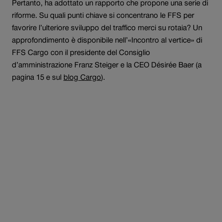
Pertanto, ha adottato un rapporto che propone una serie di
riforme. Su quali punti chiave si concentrano le FFS per
favorire l’ulteriore sviluppo del traffico merci su rotaia? Un
approfondimento è disponibile nell’«Incontro al vertice» di
FFS Cargo con il presidente del Consiglio
d’amministrazione Franz Steiger e la CEO Désirée Baer (a
I
pagina 15 e sul
blog Cargo
).
l
l
i
n
k
s
i
a
p
r
e