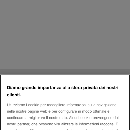
i
n
u
n
a
n
u
o
v
a
Riga
f
Contatto
i
a
Diamo grande importanza alla sfera privata dei nostri
n
clienti.
piè
e
Login eServices
s
Utilizziamo i cookie per raccogliere informazioni sulla navigazione
di
t
nelle nostre pagine web e per configurare in modo ottimale e
continuare a migliorare il nostro sito. Alcuni cookie provengono dai
pagina
r
Social Media
nostri partner, che possono visualizzare le informazioni raccolte. È
a