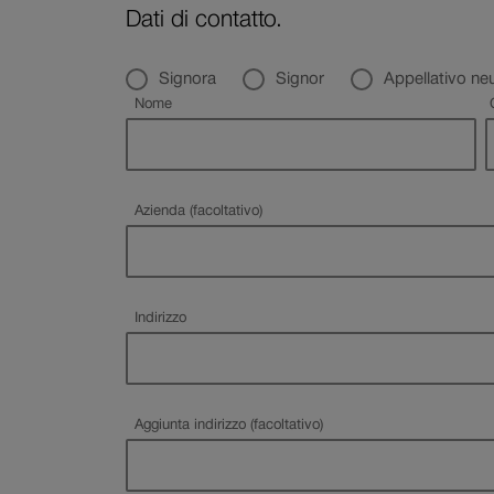
Dati di contatto.
Settore
Prenotazione carri
Titolo
Signora
Signor
Appellativo neu
Campo obbligatorio
Nome
Azienda (facoltativo)
Campo obbligatorio
Indirizzo
Aggiunta indirizzo (facoltativo)