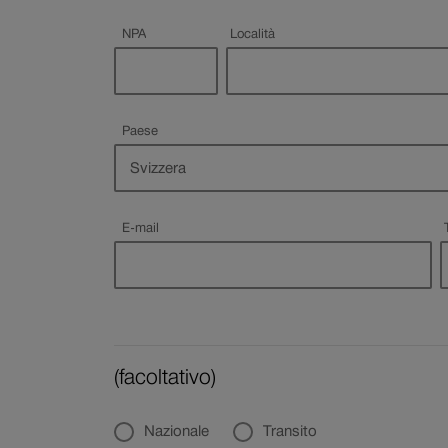
Campo obbligatorio
Campo obbligatorio
NPA
Località
Paese
Campo
obbligatorio
Campo obbligatorio
E-mail
(facoltativo)
Nazionale
Transito