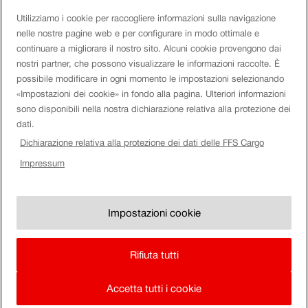
piè
Login eServices
Utilizziamo i cookie per raccogliere informazioni sulla navigazione
di
nelle nostre pagine web e per configurare in modo ottimale e
continuare a migliorare il nostro sito. Alcuni cookie provengono dai
pagina
Social Media
nostri partner, che possono visualizzare le informazioni raccolte. È
possibile modificare in ogni momento le impostazioni selezionando
«Impostazioni dei cookie» in fondo alla pagina. Ulteriori informazioni
sono disponibili nella nostra dichiarazione relativa alla protezione dei
Azienda
dati.
Dichiarazione relativa alla protezione dei dati delle FFS Cargo
Orolog
Impressum
Disclaimer
Impressum
FFS.
Visuali
Impostazioni dei cookie
orologi
Impostazioni cookie
CG & allegati al contratto
FFS.
Note di carattere legale
Rifiuta tutti
Protezione dei dati
Accetta tutti i cookie
In
Homepage