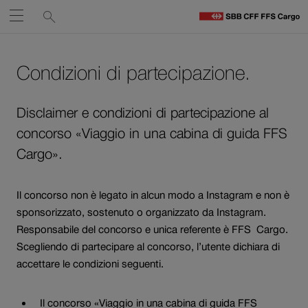
Service
Ricerca
Aprire
links
F
C
Navigate
Al
Ai
H
contenuto
contatti
Condizioni di partecipazione.
su
Il
link
ffs.ch
si
Disclaimer e condizioni di partecipazione al
apre
concorso «Viaggio in una cabina di guida FFS
in
Cargo».
una
nuova
Il concorso non è legato in alcun modo a Instagram e non è
finestra.
sponsorizzato, sostenuto o organizzato da Instagram.
Responsabile del concorso e unica referente è FFS Cargo.
Scegliendo di partecipare al concorso, l’utente dichiara di
accettare le condizioni seguenti.
Il concorso «Viaggio in una cabina di guida FFS