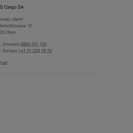
i
S Cargo SA
a
vizio clienti
p
hnhofstrasse 12
r
00
Olten
e
i
l. Svizzera
0800 707 100
n
l. Europa
+41 51 229 18 70
u
n
Il
mail
a
link
n
si
u
apre
o
in
v
una
a
nuova
finestra.
f
i
n
e