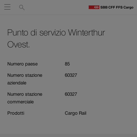
Service
Ricerca
Aprire
links
F
C
Navigate
Al
Ai
H
contenuto
contatti
Punto di servizio Winterthur
su
Il
link
Ovest.
ffs.ch
si
apre
Numero paese
85
in
una
Numero stazione
60327
nuova
aziendale
finestra.
Numero stazione
60327
commerciale
Prodotti
Cargo Rail