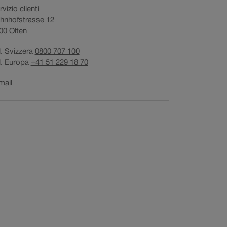
vizio clienti
i
hnhofstrasse 12
a
00
Olten
p
r
l. Svizzera
0800 707 100
e
l. Europa
+41 51 229 18 70
i
n
Il
mail
u
link
n
si
a
apre
n
in
una
u
nuova
o
finestra.
v
a
f
i
n
e