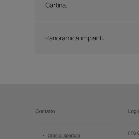
Cartina.
Panoramica impianti.
Riga
a
Contatto
Logi
piè
di
FFS C
Orari di apertura