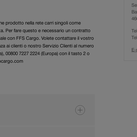
Ser
o
Servizi per compagnie
Ricerca di personale
Ba
d
ferroviarie
46
i
ene prodotto nella rete carri singoli come
n
a. Per fare questo e necessario un contratto
Te
a
Te
ale con FFS Cargo. Volete contattare il vostro
v
nza ai clienti o nostro Servizio Clienti al numero
i
E-
a), 00800 7227 2224 (Europa) con il tasto 2 o
g
bcargo.com
a
z
i
o
n
e
a
t
t
i
v