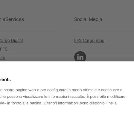
n eServices
Social Media
Il
Il
argo Digital
FFS Cargo Blog
link
link
Il
FFS
si
si
LinkedIn
link
Il
ura
apre
apre
si
link
ticata la password
in
in
apre
si
una
una
in
apre
ienti.
nuova
nuova
una
in
finestra.
finestra.
elle nostre pagine web e per configurare in modo ottimale e continuare a
nuova
una
, che possono visualizzare le informazioni raccolte. È possibile modificare
finestra.
nuova
» in fondo alla pagina. Ulteriori informazioni sono disponibili nella
finestra.
 dei cookie
CG & allegati al contratto
Note di carattere legale
Pro