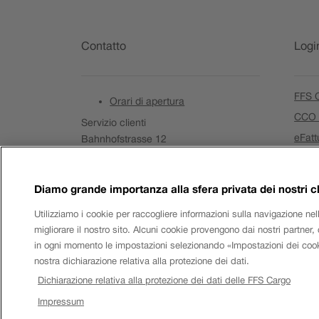
Riga
a
Contatto
Logi
piè
di
FFS C
Orari di apertura
CCO 
Servizio clienti
pagina
eFatt
Bahnhofstrasse 12
4600
Olten
Dimen
Il
Tel. Svizzera
0800 707 100
link
Il
Tel. Europa
+41 51 229 18 70
Diamo grande importanza alla sfera privata dei nostri cl
si
link
Il
E-mail
Utilizziamo i cookie per raccogliere informazioni sulla navigazione n
apre
si
link
migliorare il nostro sito. Alcuni cookie provengono dai nostri partner
in
apre
si
in ogni momento le impostazioni selezionando «Impostazioni dei cookie
una
in
apre
nostra dichiarazione relativa alla protezione dei dati.
nuova
una
in
Dichiarazione relativa alla protezione dei dati delle FFS Cargo
Orologio
finestra.
nuova
una
finestra.
Impressum
nuova
FFS.
Impressum
Impostazioni
Visualizza