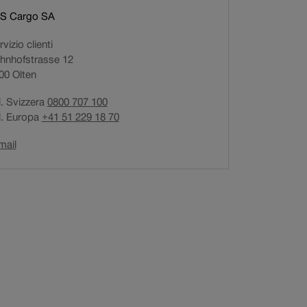
i
S Cargo SA
a
vizio clienti
p
hnhofstrasse 12
r
00
Olten
e
i
l. Svizzera
0800 707 100
n
l. Europa
+41 51 229 18 70
u
n
Il
mail
a
link
n
si
u
apre
o
in
v
una
a
nuova
finestra.
f
i
n
e