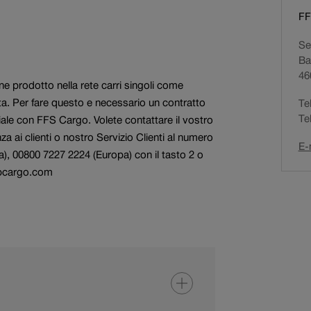
o
Servizi per compagnie
Ricerca di personale
FF
d
ferroviarie
Ser
i
Ba
n
46
a
ene prodotto nella rete carri singoli come
v
a. Per fare questo e necessario un contratto
Te
i
Te
ale con FFS Cargo. Volete contattare il vostro
g
nza ai clienti o nostro Servizio Clienti al numero
a
E-
a), 00800 7227 2224 (Europa) con il tasto 2 o
z
bcargo.com
i
o
n
e
a
t
t
i
v