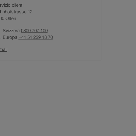
vizio clienti
i
hnhofstrasse 12
a
00
Olten
p
r
l. Svizzera
0800 707 100
e
l. Europa
+41 51 229 18 70
i
n
Il
mail
u
link
n
si
a
apre
n
in
una
u
nuova
o
finestra.
v
a
f
i
n
e