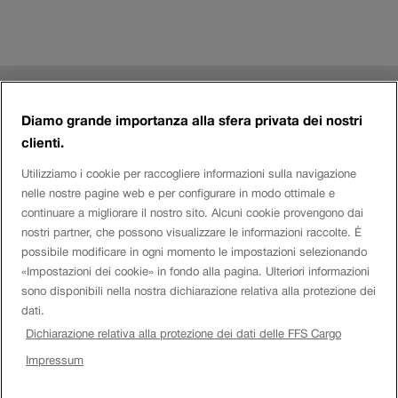
Riga
Contatto
a
Diamo grande importanza alla sfera privata dei nostri
clienti.
piè
Login eServices
Utilizziamo i cookie per raccogliere informazioni sulla navigazione
di
nelle nostre pagine web e per configurare in modo ottimale e
continuare a migliorare il nostro sito. Alcuni cookie provengono dai
pagina
Social Media
nostri partner, che possono visualizzare le informazioni raccolte. È
possibile modificare in ogni momento le impostazioni selezionando
«Impostazioni dei cookie» in fondo alla pagina. Ulteriori informazioni
sono disponibili nella nostra dichiarazione relativa alla protezione dei
Azienda
dati.
Dichiarazione relativa alla protezione dei dati delle FFS Cargo
Orolog
Impressum
Disclaimer
Impressum
FFS.
Visuali