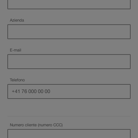
Azienda
Campo
obbligatorio
Campo obbligatorio
E-mail
Campo obbligatorio
Telefono
Numero cliente (numero CCC)
Campo
obbligatorio