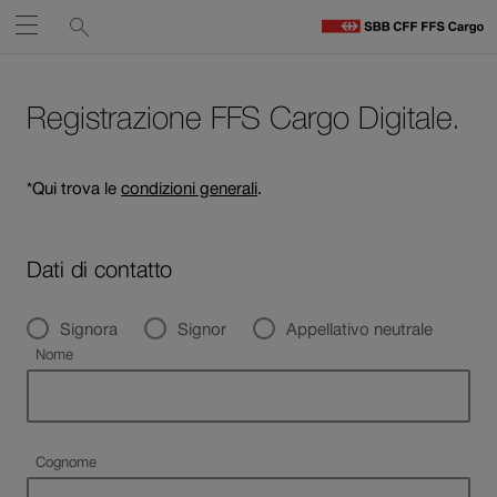
Service
Ricerca
Aprire
links
F
C
Navigate
Al
Ai
H
contenuto
contatti
Registrazione FFS Cargo Digitale.
su
Il
link
ffs.ch
si
*Qui trova le
condizioni generali
.
apre
in
una
Dati di contatto
nuova
finestra.
Titolo
Signora
Signor
Appellativo neutrale
Campo obbligatorio
Nome
Campo obbligatorio
Cognome